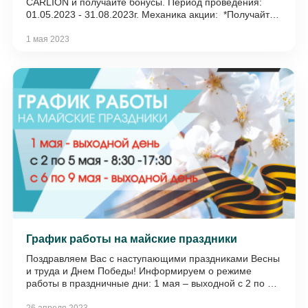
CARLION и получайте бонусы. Период проведения:
01.05.2023 - 31.08.2023г. Механика акции: *Получайте
у кассиров наклейки акции за каждые полные 500
рублей Вашей покупки; *Собирайте наклейки в
1 мая 2023
специальный буклет. Буклет можно получить у кассира;
*На кассе буклет с вклеенными фишками обменивайте
на подарочный сертификат: за 10 фишек - сертификат
на 500 рублей; за 20 фишек - сертификат на 1000
рублей; за 30 фишек - сертификат на 1500 рублей; за
40 фишек - сертификат на 2000 рублей; за 50 фишек -
сертификат на 2500 рублей; за 60 фишек - сертификат
на 3000 рублей *Количество сертификатов
ограничено. Сертификатом можно воспользоваться на
следующий день после выдачи; Сертификатом можно
оплатить до 50% от стоимости покупки; * подробную
информацию уточняйте у менеджеров
График работы на майские праздники
Поздравляем Вас с наступающими праздниками Весны
и труда и Днем Победы! Информируем о режиме
работы в праздничные дни: 1 мая – выходной с 2 по 5
мая работаем с 8:30 до 17:30 c 6 по 9 мая – выходные