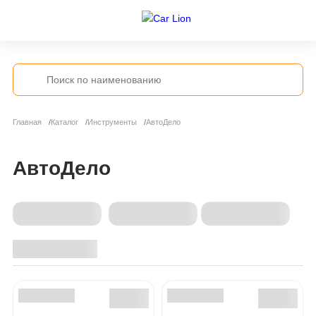
Главная
Каталог
Инструменты
АвтоДело
АвтоДело