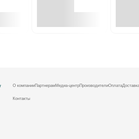
е
В корзине
О компании
Партнерам
Медиа-центр
Производители
Оплата
Доставк
т
Контакты