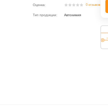
Оценка:
0 отзывов
ная вода
Пена монтажная
Тип продукции:
Автохимия
розжига
Размораживатели
Раскоксовыватели
Растворитель
езьбы
Средства против насекомых
Средство для мытья посуды
Электролит
Химия для дома