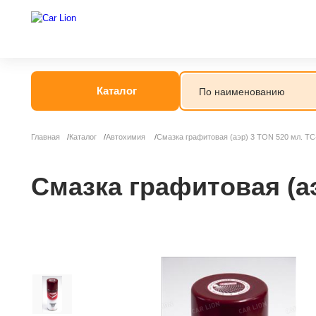
Каталог
Главная
Каталог
Автохимия
Смазка графитовая (аэр) 3 TON 520 мл. ТС
Автогрязь
Автошампунь
Смазка графитовая (аэ
Антидождь
Антигель
Антизапотеват
Бытовая хими