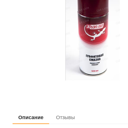
Дистиллирован
Жидкость для 
Очистители
Керосин
Закрепитель р
Герметики
Мастика
Мовиль
Описание
Отзывы