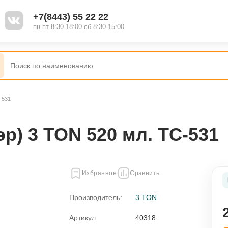
+7(8443) 55 22 22
пн-пт 8:30-18:00 сб 8:30-15:00
-531
Наборы
Полироль
р) 3 TON 520 мл. ТС-531
Жидкость для стеклоомывателя
Избранное
Сравнить
Присадки
Производитель:
3 TON
ель
Смазки
Артикул:
40318
я
Промывки