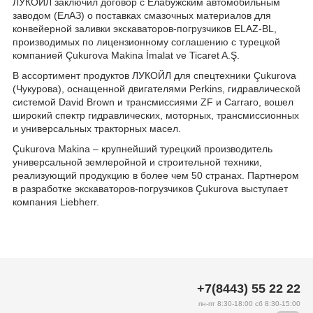
ЛУКОЙЛ заключил договор с Елабужским автомобильным
заводом (ЕлАЗ) о поставках смазочных материалов для
конвейерной заливки экскаваторов-погрузчиков ELAZ-BL,
производимых по лицензионному соглашению с турецкой
компанией Çukurova Makina İmalat ve Ticaret A.Ş.
В ассортимент продуктов ЛУКОЙЛ для спецтехники Çukurova
(Чукурова), оснащенной двигателями Perkins, гидравлической
системой David Brown и трансмиссиями ZF и Carraro, вошел
широкий спектр гидравлических, моторных, трансмиссионных
и универсальных тракторных масел.
Çukurova Makina – крупнейший турецкий производитель
универсальной землеройной и строительной техники,
реализующий продукцию в более чем 50 странах. Партне​ром
в разработке экскаваторов-погрузчиков Çukurova выступает
компания Liebherr.
+7(8443) 55 22 22
пн-пт 8:30-18:00 сб 8:30-15:00