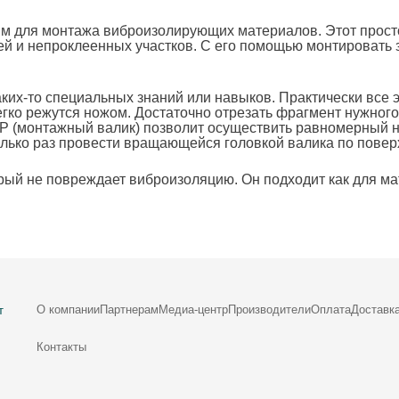
им для монтажа виброизолирующих материалов. Этот прос
ей и непроклеенных участков. С его помощью монтировать
ких-то специальных знаний или навыков. Практически все
гко режутся ножом. Достаточно отрезать фрагмент нужного 
TP (монтажный валик) позволит осуществить равномерный 
сколько раз провести вращающейся головкой валика по пове
рый не повреждает виброизоляцию. Он подходит как для м
О компании
Партнерам
Медиа-центр
Производители
Оплата
Доставк
т
Контакты