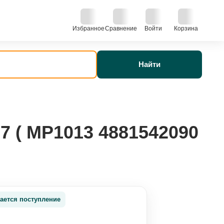
Избранное
Сравнение
Войти
Корзина
Найти
7 ( MP1013 4881542090
ается поступление