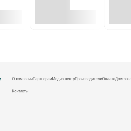
е
В корзине
О компании
Партнерам
Медиа-центр
Производители
Оплата
Доставк
т
Контакты