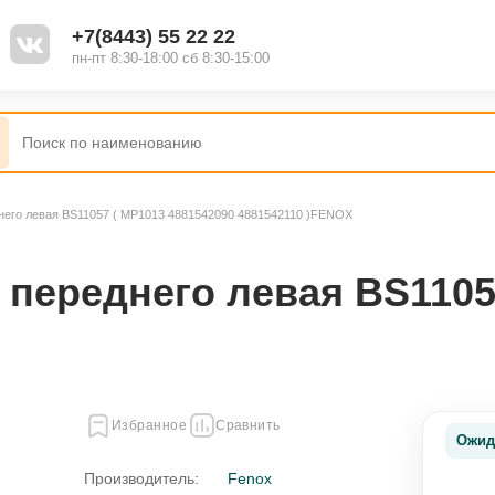
+7(8443) 55 22 22
пн-пт 8:30-18:00 сб 8:30-15:00
днего левая BS11057 ( MP1013 4881542090 4881542110 )FENOX
 переднего левая BS1105
Избранное
Сравнить
Ожид
Производитель:
Fenox