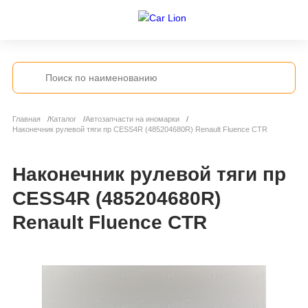
Главная
Каталог
Автозапчасти на иномарки
Наконечник рулевой тяги пр CESS4R (485204680R) Renault Fluence CTR
Наконечник рулевой тяги пр
CESS4R (485204680R)
Renault Fluence CTR