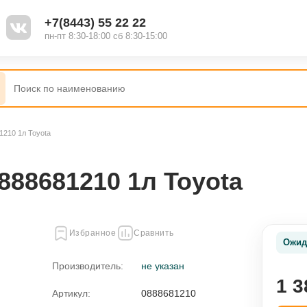
+7(8443) 55 22 22
пн-пт 8:30-18:00 сб 8:30-15:00
210 1л Toyota
88681210 1л Toyota
Избранное
Сравнить
Ожид
Производитель:
не указан
1 3
Артикул:
0888681210