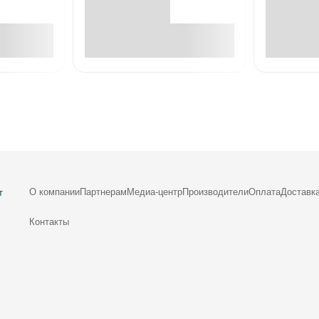
е
В корзине
О компании
Партнерам
Медиа-центр
Производители
Оплата
Доставк
т
Контакты