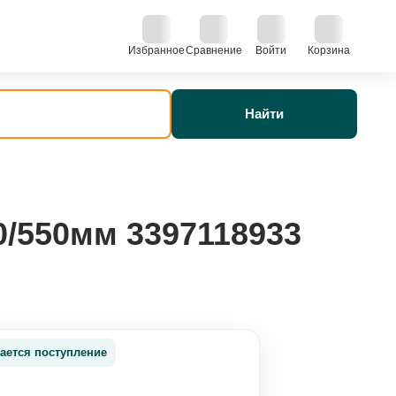
Избранное
Сравнение
Войти
Корзина
Найти
0/550мм 3397118933
ается поступление