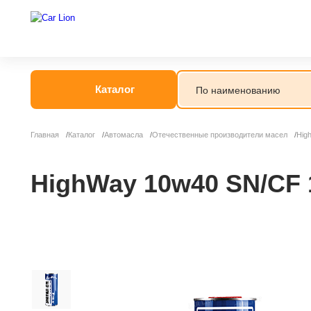
Каталог
Главная
Каталог
Автомасла
Отечественные производители масел
Hig
HighWay 10w40 SN/CF 1