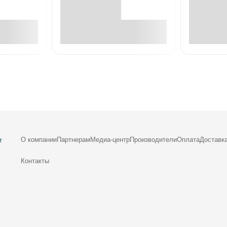
е
В корзине
О компании
Партнерам
Медиа-центр
Производители
Оплата
Доставк
т
Контакты