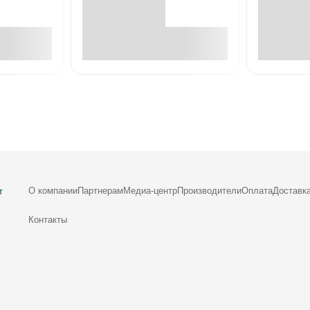
е
В корзине
О компании
Партнерам
Медиа-центр
Производители
Оплата
Доставк
т
Контакты