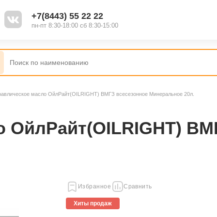
+7(8443) 55 22 22
пн-пт 8:30-18:00 сб 8:30-15:00
равлическое масло ОйлРайт(OILRIGHT) ВМГЗ всесезонное Минеральное 20л.
о ОйлРайт(OILRIGHT) ВМ
Избранное
Сравнить
Хиты продаж