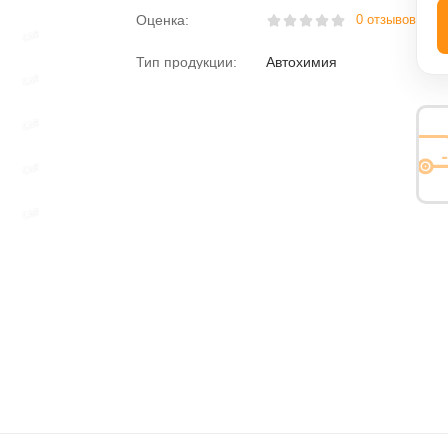
Оценка:
0 отзывов
ная вода
Пена монтажная
Тип продукции:
Автохимия
розжига
Размораживатели
Раскоксовыватели
Растворитель
езьбы
Средства против насекомых
Средство для мытья посуды
Электролит
Химия для дома