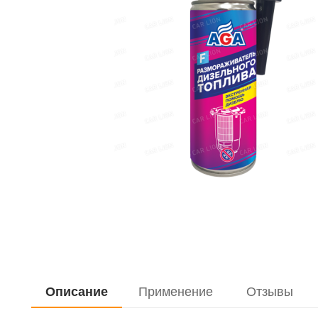
Дистиллирован
Жидкость для 
Очистители
Керосин
Закрепитель р
Герметики
Мастика
Мовиль
Описание
Применение
Отзывы