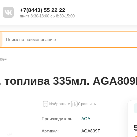
+7(8443) 55 22 22
пн-пт 8:30-18:00 сб 8:30-15:00
809F
Наборы
Полироль
. топлива 335мл. AGA809
Жидкость для стеклоомывателя
Избранное
Сравнить
Присадки
Производитель:
AGA
ель
Смазки
Артикул:
AGA809F
я
Промывки