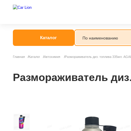
Каталог
Главная
Каталог
Автохимия
Размораживатель диз. топлива 335мл. AGA
Автогрязь
Автошампунь
Размораживатель диз
Антидождь
Антигель
Антизапотеват
Бытовая хими