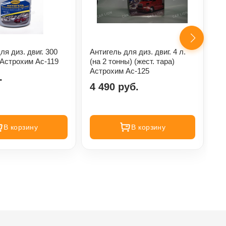
ля диз. двиг. 300
Антигель для диз. двиг. 4 л.
Ан
) Астрохим Ас-119
(на 2 тонны) (жест. тара)
л.
Астрохим Ас-125
.
1
4 490 руб.
В корзину
В корзину