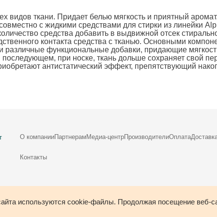
ех видов ткани. Придает белью мягкость и приятный аромат
совместно с жидкими средствами для стирки из линейки Alp
оличество средства добавить в выдвижной отсек стиральн
едственного контакта средства с тканью. Основными компо
и различные функциональные добавки, придающие мягкость
В последующем, при носке, ткань дольше сохраняет свой п
риобретают антистатический эффект, препятствующий нако
О компании
Партнерам
Медиа-центр
Производители
Оплата
Доставк
т
Контакты
айта используются cookie-файлы. Продолжая посещение веб-са