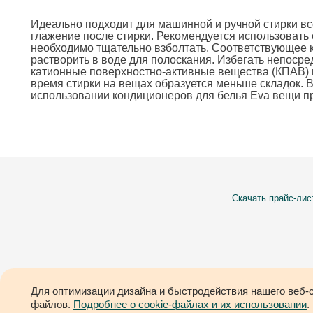
Идеально подходит для машинной и ручной стирки вс
глажение после стирки. Рекомендуется использовать 
необходимо тщательно взболтать. Соответствующее к
растворить в воде для полоскания. Избегать непоср
катионные поверхностно-активные вещества (КПАВ) 
время стирки на вещах образуется меньше складок. 
использовании кондиционеров для белья Eva вещи п
Скачать прайс-лис
Для оптимизации дизайна и быстродействия нашего веб-с
© 2016–2026 Все права защищены
файлов.
Подробнее о cookie-файлах и их использовании
.