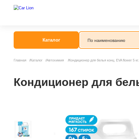
Каталог
Главная
Каталог
Автохимия
Кондиционер для белья конц. EVA flower 5 к
Автогрязь
Автошампунь
Кондиционер для белья
Антидождь
Антигель
Антизапотеват
Бытовая хими