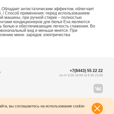
. Обладает антистатическим эффектом, облегчает
i. / Способ применения: перед использованием
ой машины, при ручной стирке – полностью
нентами кондиционеров для белья Eva являются
 белью и обеспечивающие легкость глажения. Во
ервоначальный вид и меньше мнется. При
плению мини- зарядов электричества
+7(8443) 55 22 22
а
пн-пт 8:30-18:00 сб 8:30-15:00
йта, вы соглашаетесь на использование cookie-
Создание сайта –
34
ВЭБ