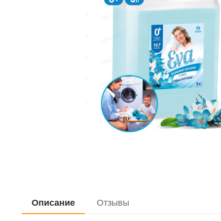
Дистиллирован
Жидкость для 
Очистители
Керосин
Закрепитель р
Герметики
Мастика
Мовиль
Описание
Отзывы