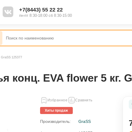
+7(8443) 55 22 22
пн-пт 8:30-18:00 сб 8:30-15:00
г. GraSS 125377
Наборы
Полироль
 конц. EVA flower 5 кг. 
Жидкость для стеклоомывателя
Избранное
Сравнить
Присадки
Хиты продаж
ель
Смазки
Производитель:
GraSS
я
Промывки