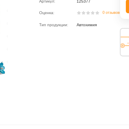
Артикул:
125377
ная вода
Пена монтажная
Оценка:
0 отзывов
розжига
Размораживатели
Тип продукции:
Автохимия
Раскоксовыватели
Растворитель
езьбы
Средства против насекомых
Средство для мытья посуды
Электролит
Химия для дома