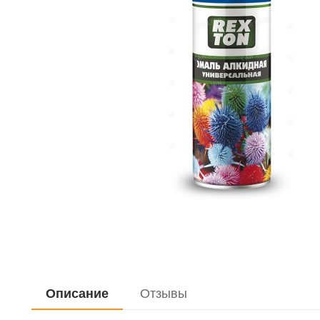
Дистиллирован
Жидкость для 
Очистители
Керосин
Закрепитель р
Герметики
Мастика
Мовиль
Описание
Отзывы