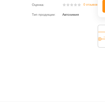
Оценка:
0 отзывов
ная вода
Пена монтажная
Тип продукции:
Автохимия
розжига
Размораживатели
Раскоксовыватели
Растворитель
езьбы
Средства против насекомых
Средство для мытья посуды
Электролит
Химия для дома