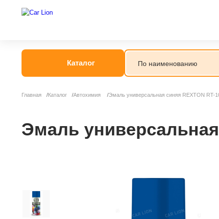
Каталог
Главная
Каталог
Автохимия
Эмаль универсальная синяя REXTON RT-10
Автогрязь
Автошампунь
Эмаль универсальная 
Антидождь
Антигель
Антизапотеват
Бытовая хими