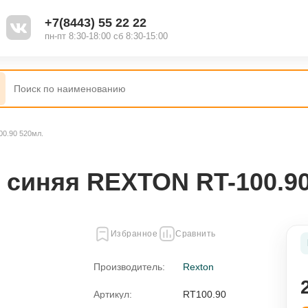
+7(8443) 55 22 22
пн-пт 8:30-18:00 сб 8:30-15:00
0.90 520мл.
Наборы
Полироль
синяя REXTON RT-100.90
Жидкость для стеклоомывателя
Избранное
Сравнить
Присадки
Производитель:
Rexton
ель
Смазки
Артикул:
RT100.90
я
Промывки