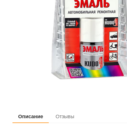
Дистиллирован
Жидкость для 
Очистители
Керосин
Закрепитель р
Герметики
Мастика
Мовиль
Описание
Отзывы