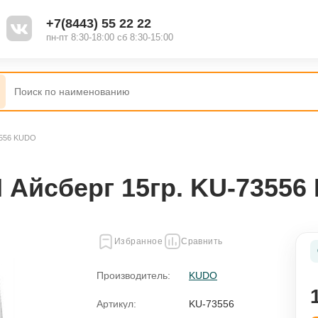
+7(8443) 55 22 22
пн-пт 8:30-18:00 сб 8:30-15:00
3556 KUDO
Наборы
Полироль
 Айсберг 15гр. KU-7355
Жидкость для стеклоомывателя
Избранное
Сравнить
Присадки
Производитель:
KUDO
ель
Смазки
Артикул:
KU-73556
я
Промывки