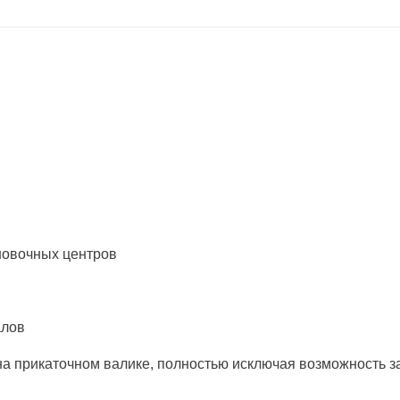
новочных центров
алов
 на прикаточном валике, полностью исключая возможность 