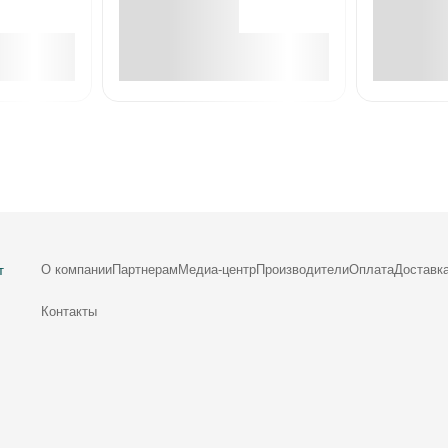
е
В корзине
О компании
Партнерам
Медиа-центр
Производители
Оплата
Доставк
т
Контакты