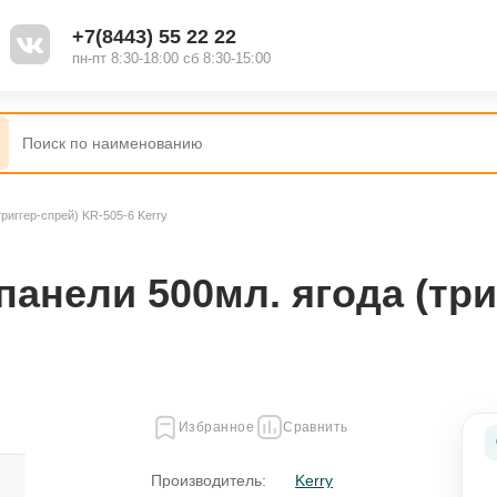
+7(8443) 55 22 22
пн-пт 8:30-18:00 сб 8:30-15:00
риггер-спрей) KR-505-6 Kerry
Наборы
Полироль
анели 500мл. ягода (три
Жидкость для стеклоомывателя
Присадки
Избранное
Сравнить
ель
Смазки
Производитель:
Kerry
я
Промывки