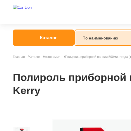
Каталог
Главная
Каталог
Автохимия
Полироль приборной панели 500мл. ягода (т
Автогрязь
Автошампунь
Полироль приборной п
Kerry
Антидождь
Антигель
Антизапотеват
Бытовая хими