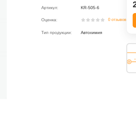
Артикул:
KR-505-6
ная вода
Пена монтажная
Оценка:
0 отзывов
розжига
Размораживатели
Тип продукции:
Автохимия
Раскоксовыватели
Растворитель
езьбы
Средства против насекомых
Средство для мытья посуды
Электролит
Химия для дома