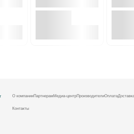
е
В корзине
О компании
Партнерам
Медиа-центр
Производители
Оплата
Доставк
т
Контакты