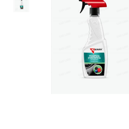
Дистиллирован
Жидкость для 
Очистители
Керосин
Закрепитель р
Герметики
Мастика
Мовиль