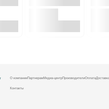
е
В корзине
О компании
Партнерам
Медиа-центр
Производители
Оплата
Доставк
т
Контакты