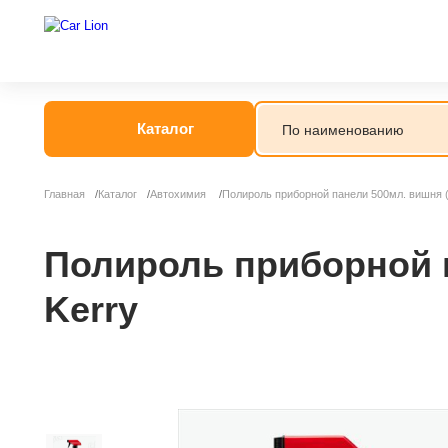
Каталог
Главная
Каталог
Автохимия
Полироль приборной панели 500мл. вишня (
Автогрязь
Автошампунь
Полироль приборной п
Kerry
Антидождь
Антигель
Антизапотеват
Бытовая хими