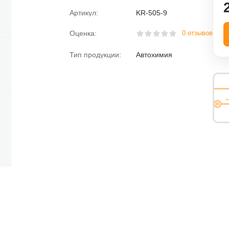
Артикул:
KR-505-9
ная вода
Пена монтажная
Оценка:
0 отзывов
розжига
Размораживатели
Тип продукции:
Автохимия
Раскоксовыватели
Растворитель
езьбы
Средства против насекомых
Средство для мытья посуды
Электролит
Химия для дома