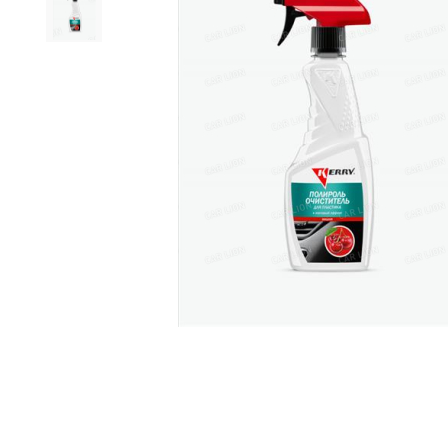
Дистиллирован
Жидкость для 
Очистители
Керосин
Закрепитель р
Герметики
Мастика
Мовиль