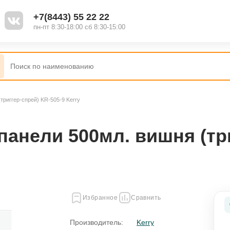
+7(8443) 55 22 22
пн-пт 8:30-18:00 сб 8:30-15:00
триггер-спрей) KR-505-9 Kerry
Наборы
Полироль
анели 500мл. вишня (три
Жидкость для стеклоомывателя
Присадки
Избранное
Сравнить
ель
Смазки
Производитель:
Kerry
я
Промывки