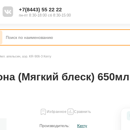
+7(8443) 55 22 22
пн-пт 8:30-18:00 сб 8:30-15:00
мл. апельсин, аэр. KR-906-3 Kerry
Наборы
Полироль
а (Мягкий блеск) 650мл.
Жидкость для стеклоомывателя
Присадки
Избранное
Сравнить
ель
Смазки
Производитель:
Kerry
я
Промывки