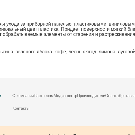
я ухода за приборной панелью, пластиковыми, виниловым
начальный цвет пластика. Придает поверхности мягкий бле
т обрабатываемые элементы от старения и растрескивания
сина, зеленого яблока, кофе, лесных ягод, лимона, лугово
О компании
Партнерам
Медиа-центр
Производители
Оплата
Доставк
т
Контакты