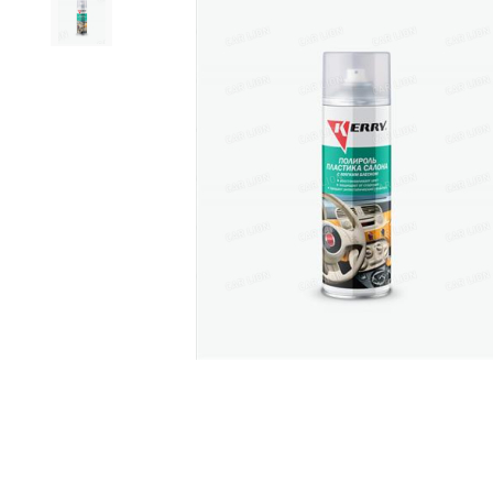
Дистиллирован
Жидкость для 
Очистители
Керосин
Закрепитель р
Герметики
Мастика
Мовиль