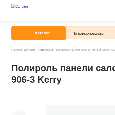
Каталог
Главная
Каталог
Автохимия
Полироль панели салона (Мягкий блеск) 650
Автогрязь
Автошампунь
Полироль панели салон
906-3 Kerry
Антидождь
Антигель
Антизапотеват
Бытовая хими