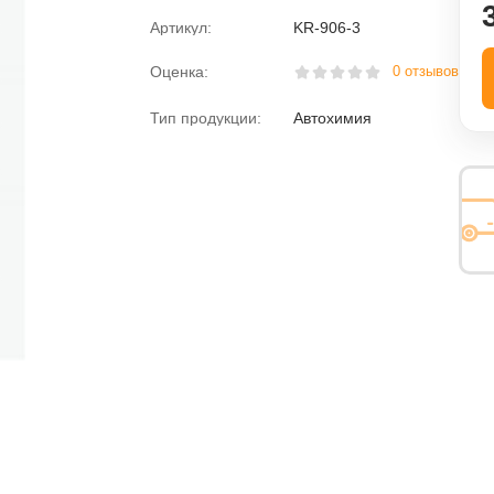
Артикул:
KR-906-3
ная вода
Пена монтажная
Оценка:
0 отзывов
розжига
Размораживатели
Тип продукции:
Автохимия
Раскоксовыватели
Растворитель
езьбы
Средства против насекомых
Средство для мытья посуды
Электролит
Химия для дома