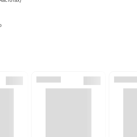
частотах)
ю