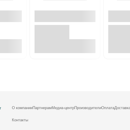
е
В корзине
О компании
Партнерам
Медиа-центр
Производители
Оплата
Доставк
т
Контакты