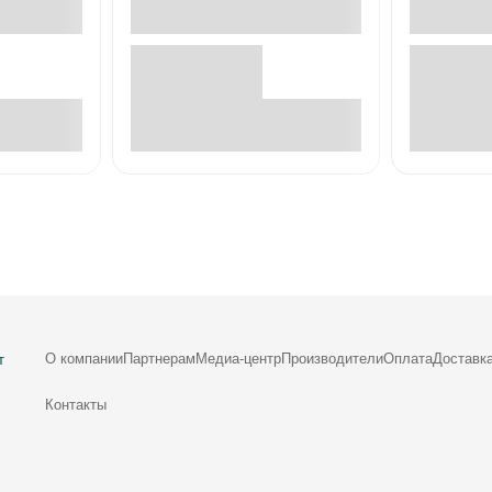
е
В корзине
О компании
Партнерам
Медиа-центр
Производители
Оплата
Доставк
т
Контакты