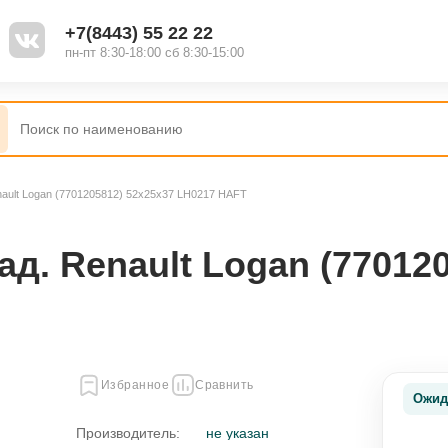
+7(8443) 55 22 22
пн-пт 8:30-18:00 сб 8:30-15:00
ault Logan (7701205812) 52x25x37 LH0217 HAFT
д. Renault Logan (770120
Избранное
Сравнить
Ожид
Производитель:
не указан