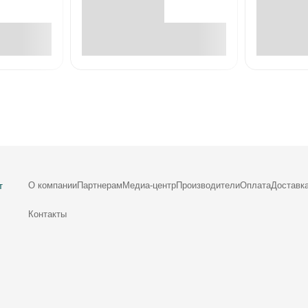
е
В корзине
О компании
Партнерам
Медиа-центр
Производители
Оплата
Доставк
т
Контакты