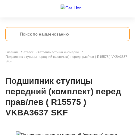
Главная
Каталог
Автозапчасти на иномарки
Подшипник ступицы передний (комплект) перед прав/лев ( R15575 ) VKBA3637
SKF
Подшипник ступицы
передний (комплект) перед
прав/лев ( R15575 )
VKBA3637 SKF