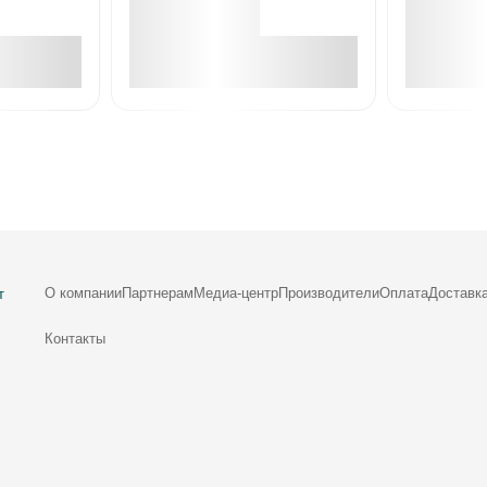
е
В корзине
О компании
Партнерам
Медиа-центр
Производители
Оплата
Доставк
т
Контакты