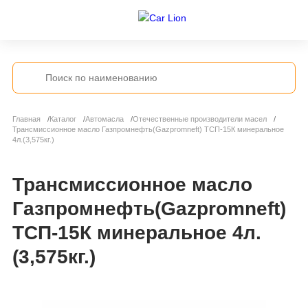
Главная
Каталог
Автомасла
Отечественные производители масел
Трансмиссионное масло Газпромнефть(Gazpromneft) ТСП-15К минеральное
4л.(3,575кг.)
Трансмиссионное масло
Газпромнефть(Gazpromneft)
ТСП-15К минеральное 4л.
(3,575кг.)