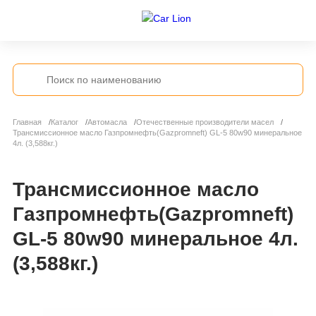
Главная
Каталог
Автомасла
Отечественные производители масел
Трансмиссионное масло Газпромнефть(Gazpromneft) GL-5 80w90 минеральное
4л. (3,588кг.)
Трансмиссионное масло
Газпромнефть(Gazpromneft)
GL-5 80w90 минеральное 4л.
(3,588кг.)