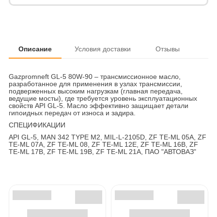
Описание
Условия доставки
Отзывы
Gazpromneft GL-5 80W-90 – трансмиссионное масло,
разработанное для применения в узлах трансмиссии,
подверженных высоким нагрузкам (главная передача,
ведущие мосты), где требуется уровень эксплуатационных
свойств API GL-5. Масло эффективно защищает детали
гипоидных передач от износа и задира.
СПЕЦИФИКАЦИИ
API GL-5, MAN 342 TYPE M2, MIL-L-2105D, ZF TE-ML 05A, ZF
TE-ML 07A, ZF TE-ML 08, ZF TE-ML 12E, ZF TE-ML 16B, ZF
TE-ML 17B, ZF TE-ML 19B, ZF TE-ML 21A, ПАО "АВТОВАЗ"