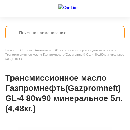
Главная
Каталог
Автомасла
Отечественные производители масел
Трансмиссионное масло Газпромнефть(Gazpromneft) GL-4 80w90 минеральное
5л. (4,48кг.)
Трансмиссионное масло
Газпромнефть(Gazpromneft)
GL-4 80w90 минеральное 5л.
(4,48кг.)