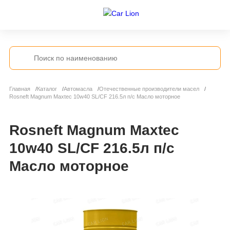
Главная
Каталог
Автомасла
Отечественные производители масел
Rosneft Magnum Maxtec 10w40 SL/CF 216.5л п/с Масло моторное
Rosneft Magnum Maxtec
10w40 SL/CF 216.5л п/с
Масло моторное