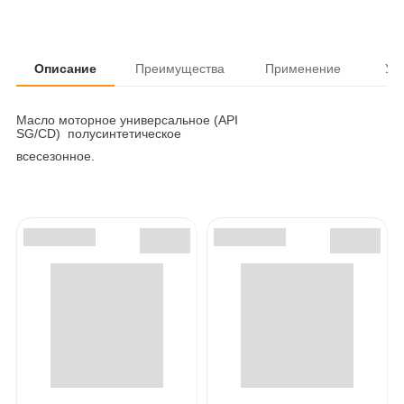
Описание
Преимущества
Применение
Ус
Масло моторное универсальное (API
SG/CD) полусинтетическое
всесезонное.