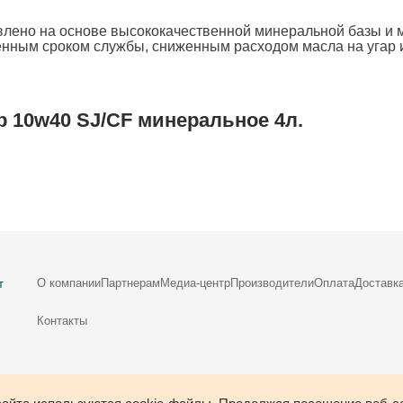
влено на основе высококачественной минеральной базы и
енным сроком службы, сниженным расходом масла на угар
 10w40 SJ/CF минеральное 4л.
О компании
Партнерам
Медиа-центр
Производители
Оплата
Доставк
т
Контакты