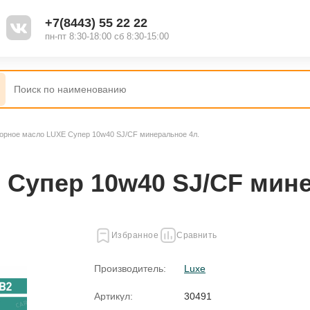
+7(8443) 55 22 22
пн-пт 8:30-18:00 сб 8:30-15:00
орное масло LUXE Супер 10w40 SJ/CF минеральное 4л.
Супер 10w40 SJ/CF мине
Избранное
Сравнить
Производитель:
Luxe
Артикул:
30491