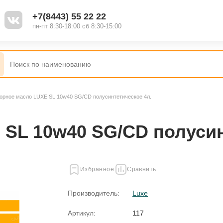
+7(8443) 55 22 22
пн-пт 8:30-18:00 сб 8:30-15:00
орное масло LUXE SL 10w40 SG/CD полусинтетическое 4л.
SL 10w40 SG/CD полусин
Избранное
Сравнить
Производитель:
Luxe
Артикул:
117