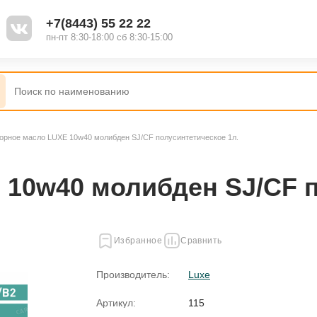
+7(8443) 55 22 22
пн-пт 8:30-18:00 сб 8:30-15:00
орное масло LUXE 10w40 молибден SJ/CF полусинтетическое 1л.
10w40 молибден SJ/CF п
Избранное
Сравнить
Производитель:
Luxe
Артикул:
115