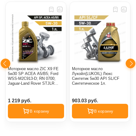
Моторное масло ZIC X9 FE
Моторное масло
5w30 SP ACEA A5/B5; Ford
Лукойл(LUKOIL) Люкс
WSS-M2C913-D; RN 0700;
Синтетик 5w30 API SL/CF
Jaguar-Land Rover STJLR
Синтетическое 1л.
03.5003 синтетическое 1л.
1 219 руб.
903.03 руб.
В корзину
В корзину