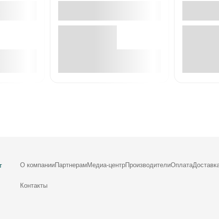
е
В корзине
О компании
Партнерам
Медиа-центр
Производители
Оплата
Доставк
т
Контакты