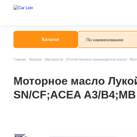
Каталог
Главная
Каталог
Автомасла
Отечественные производители масел
Мот
Моторное масло Лукой
SN/CF;ACEA A3/B4;MB 2