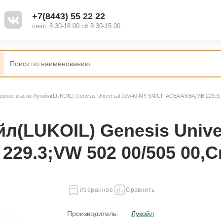
+7(8443) 55 22 22
пн-пт 8:30-18:00 сб 8:30-15:00
орное масло Лукойл(LUKOIL) Genesis Universal 10w40 API SN/CF;ACEA A3/B4;MB 229.3;
л(LUKOIL) Genesis Unive
29.3;VW 502 00/505 00,C
Избранное
Сравнить
Производитель:
Лукойл