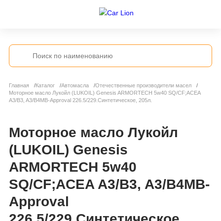
Главная
Каталог
Автомасла
Отечественные производители масел
Моторное масло Лукойл (LUKOIL) Genesis ARMORTECH 5w40 SQ/CF;ACEA
A3/B3, A3/B4MB-Approval 226.5/229.Синтетическое, 205л.
Моторное масло Лукойл
(LUKOIL) Genesis
ARMORTECH 5w40
SQ/CF;ACEA A3/B3, A3/B4MB-
Approval
226.5/229.Синтетическое,