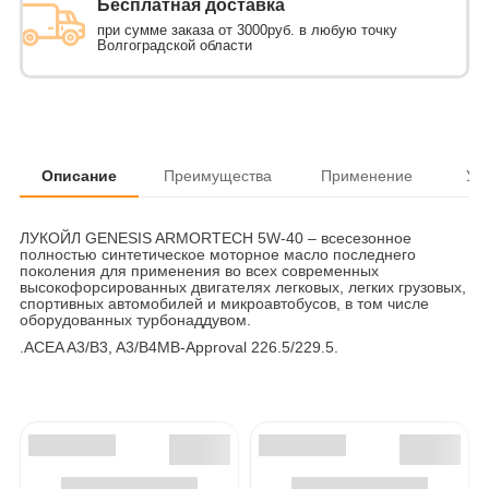
Бесплатная доставка
при сумме заказа от 3000руб. в любую точку
Волгоградской области
Описание
Преимущества
Применение
Ус
ЛУКОЙЛ GENESIS ARMORTECH 5W-40 – всесезонное
полностью синтетическое моторное масло последнего
поколения для применения во всех современных
высокофорсированных двигателях легковых, легких грузовых,
спортивных автомобилей и микроавтобусов, в том числе
оборудованных турбонаддувом.
.ACEA A3/B3, A3/B4MB-Approval 226.5/229.5.