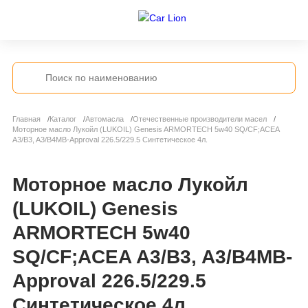
Главная
Каталог
Автомасла
Отечественные производители масел
Моторное масло Лукойл (LUKOIL) Genesis ARMORTECH 5w40 SQ/CF;ACEA
A3/B3, A3/B4MB-Approval 226.5/229.5 Синтетическое 4л.
Моторное масло Лукойл
(LUKOIL) Genesis
ARMORTECH 5w40
SQ/CF;ACEA A3/B3, A3/B4MB-
Approval 226.5/229.5
Синтетическое 4л.