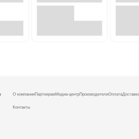
е
В корзине
О компании
Партнерам
Медиа-центр
Производители
Оплата
Доставк
т
Контакты