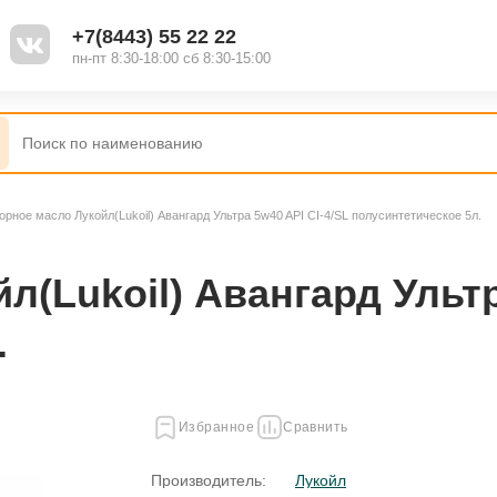
+7(8443) 55 22 22
пн-пт 8:30-18:00 сб 8:30-15:00
орное масло Лукойл(Lukoil) Авангард Ультра 5w40 API CI-4/SL полусинтетическое 5л.
(Lukoil) Авангард Ультр
.
Избранное
Сравнить
Производитель:
Лукойл