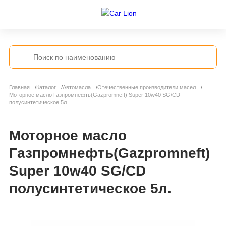
Главная
Каталог
Автомасла
Отечественные производители масел
Моторное масло Газпромнефть(Gazpromneft) Super 10w40 SG/CD
полусинтетическое 5л.
Моторное масло
Газпромнефть(Gazpromneft)
Super 10w40 SG/CD
полусинтетическое 5л.