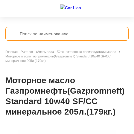
Главная
Каталог
Автомасла
Отечественные производители масел
Моторное масло Газпромнефть(Gazpromneft) Standard 10w40 SF/CC
минеральное 205л.(179кг.)
Моторное масло
Газпромнефть(Gazpromneft)
Standard 10w40 SF/CC
минеральное 205л.(179кг.)