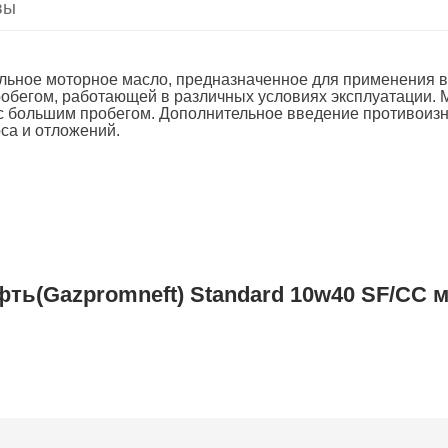
вы
сальное моторное масло, предназначенное для применения
робегом, работающей в различных условиях эксплуатации. 
 с большим пробегом. Дополнительное введение противоиз
са и отложений.
ть(Gazpromneft) Standard 10w40 SF/CC 