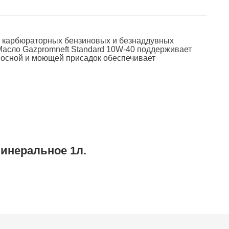
 в карбюраторных бензиновых и безнаддувных
Масло Gazpromneft Standard 10W-40 поддерживает
носной и моющей присадок обеспечивает
минеральное 1л.