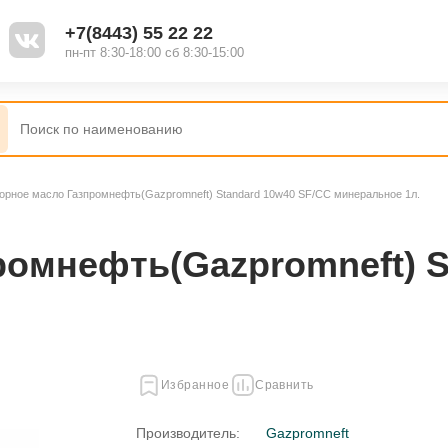
+7(8443) 55 22 22
пн-пт 8:30-18:00 сб 8:30-15:00
орное масло Газпромнефть(Gazpromneft) Standard 10w40 SF/CC минеральное 1л.
омнефть(Gazpromneft) S
Избранное
Сравнить
Производитель:
Gazpromneft