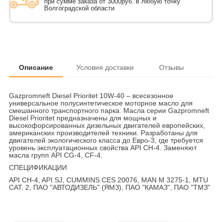
при сумме заказа от 3000руб. в любую точку
Волгоградской области
Описание
Условия доставки
Отзывы
Gazpromneft Diesel Prioritet 10W-40 – всесезонное
универсальное полусинтетическое моторное масло для
смешанного транспортного парка. Масла серии Gazpromneft
Diesel Prioritet предназначены для мощных и
высокофорсированных дизельных двигателей европейских,
американских производителей техники. Разработаны для
двигателей экологического класса до Евро-3, где требуется
уровень эксплуатационных свойства API CH-4. Заменяют
масла групп API CG-4, CF-4.
СПЕЦИФИКАЦИИ
API CH-4, API SJ, CUMMINS CES 20076, MAN M 3275-1, MTU
CAT. 2, ПАО "АВТОДИЗЕЛЬ" (ЯМЗ), ПАО "КАМАЗ", ПАО "ТМЗ"