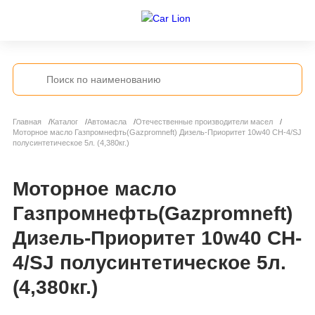
Главная
Каталог
Автомасла
Отечественные производители масел
Моторное масло Газпромнефть(Gazpromneft) Дизель-Приоритет 10w40 CH-4/SJ
полусинтетическое 5л. (4,380кг.)
Моторное масло
Газпромнефть(Gazpromneft)
Дизель-Приоритет 10w40 CH-
4/SJ полусинтетическое 5л.
(4,380кг.)