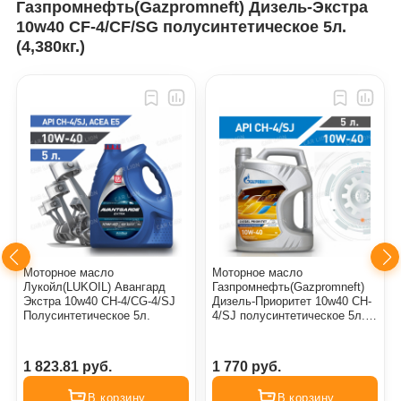
Газпромнефть(Gazpromneft) Дизель-Экстра
10w40 CF-4/CF/SG полусинтетическое 5л.
(4,380кг.)
Моторное масло
Моторное масло
Лукойл(LUKOIL) Авангард
Газпромнефть(Gazpromneft)
Экстра 10w40 CH-4/CG-4/SJ
Дизель-Приоритет 10w40 CH-
Полусинтетическое 5л.
4/SJ полусинтетическое 5л.
(4,380кг.)
1 823.81 руб.
1 770 руб.
В корзину
В корзину