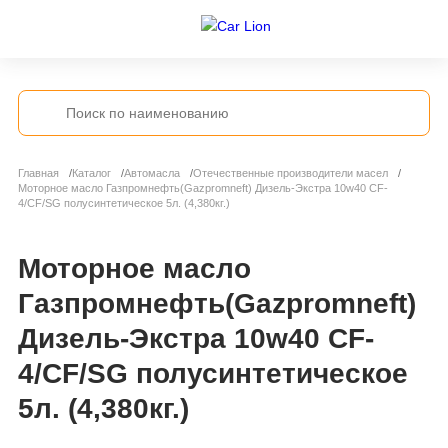
Главная
Каталог
Автомасла
Отечественные производители масел
Моторное масло Газпромнефть(Gazpromneft) Дизель-Экстра 10w40 CF-
4/CF/SG полусинтетическое 5л. (4,380кг.)
Моторное масло
Газпромнефть(Gazpromneft)
Дизель-Экстра 10w40 CF-
4/CF/SG полусинтетическое
5л. (4,380кг.)