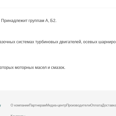
 Принадлежит группам А, Б2.
азочных системах турбиновых двигателей, осевых шарниро
которых моторных масел и смазок.
О компании
Партнерам
Медиа-центр
Производители
Оплата
Доставк
т