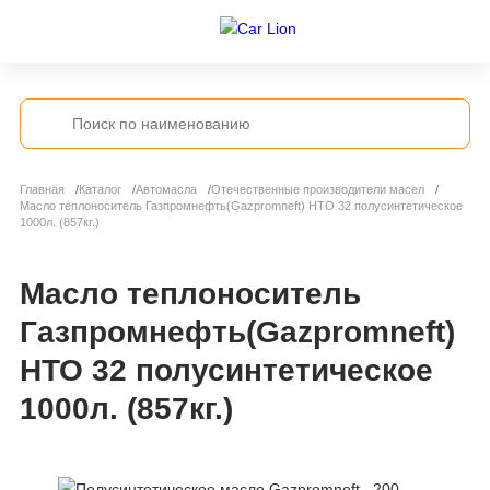
Главная
Каталог
Автомасла
Отечественные производители масел
Масло теплоноситель Газпромнефть(Gazpromneft) HTO 32 полусинтетическое
1000л. (857кг.)
Масло теплоноситель
Газпромнефть(Gazpromneft)
HTO 32 полусинтетическое
1000л. (857кг.)