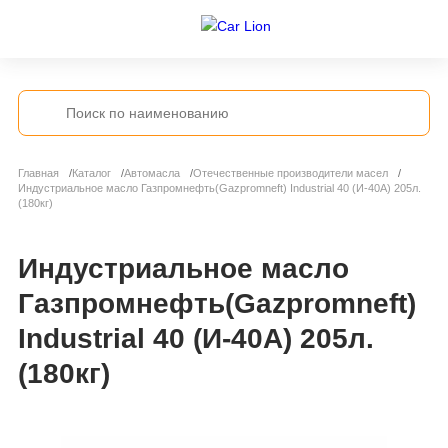
Главная
Каталог
Автомасла
Отечественные производители масел
Индустриальное масло Газпромнефть(Gazpromneft) Industrial 40 (И-40А) 205л.
(180кг)
Индустриальное масло
Газпромнефть(Gazpromneft)
Industrial 40 (И-40А) 205л.
(180кг)