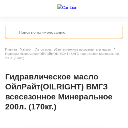
Главная
Каталог
Автомасла
Отечественные производители масел
Гидравлическое масло ОйлРайт(OILRIGHT) ВМГЗ всесезонное Минеральное
200л. (170кг.)
Гидравлическое масло
ОйлРайт(OILRIGHT) ВМГЗ
всесезонное Минеральное
200л. (170кг.)