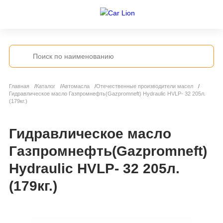
Главная
Каталог
Автомасла
Отечественные производители масел
Гидравлическое масло Газпромнефть(Gazpromneft) Hydraulic HVLP- 32 205л.
(179кг.)
Гидравлическое масло
Газпромнефть(Gazpromneft)
Hydraulic HVLP- 32 205л.
(179кг.)